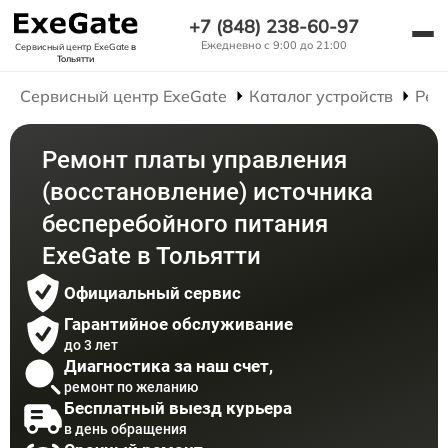
+7 (848) 238-60-97
Ежедневно с 9:00 до 21:00
Сервисный центр ExeGate
в
Тольятти
Сервисный центр ExeGate
Каталог устройств
Рем
Ремонт платы управления
(восстановление) источника
бесперебойного питания
ExeGate в Тольятти
Официальный сервис
Гарантийное обслуживание
до 3 лет
Диагностика за наш счет,
ремонт по желанию
Бесплатный выезд курьера
в день обращения