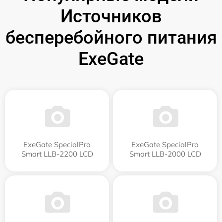
Источников
бесперебойного питания
ExeGate
ExeGate SpecialPro
ExeGate SpecialPro
Smart LLB-2200 LCD
Smart LLB-2000 LCD