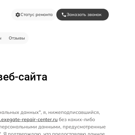
Статус ремонта
Заказать звонок
ы
Отзывы
веб-сайта
ональных данных", я, нижеподписавшийся,
ol.exegate-repair-center.ru
без каких-либо
и персональными данными, предусмотренные
". Я подтверждаю, что предоставляю данное