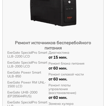
Ремонт источников бесперебойного
питания
ExeGate SpecialPro Smart
Диагностика
LLB-2200 LCD
от 15 мин.
ExeGate SpecialPro Smart
Ремонт блока питания
LLB-2000 LCD
от 60 мин.
ExeGate Power Smart
Ремонт силовой части
ULB-850
от 60 мин.
ExeGate Power RM UNL-
Ремонт платы
1500 LCD
управления
ExeGate UHB-2000
(восстановление)
(EP285644RUS)
от 60 мин.
ExeGate SpecialPro Smart
Замена кулера
LLB-